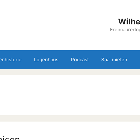
Wilhe
Freimaurerlog
enhistorie
Logenhaus
Podcast
Saal mieten
eisen