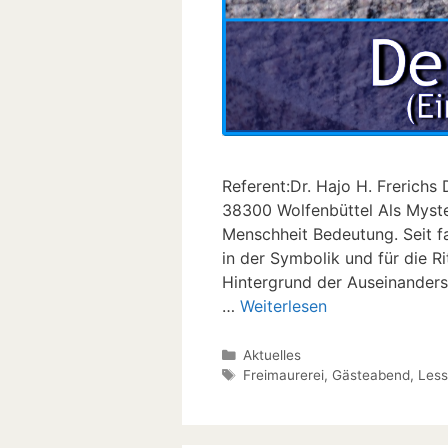
Referent:Dr. Hajo H. Frerichs D
38300 Wolfenbüttel Als Myster
Menschheit Bedeutung. Seit f
in der Symbolik und für die R
Hintergrund der Auseinanders
…
Weiterlesen
Kategorien
Aktuelles
Schlagwörter
Freimaurerei
,
Gästeabend
,
Less