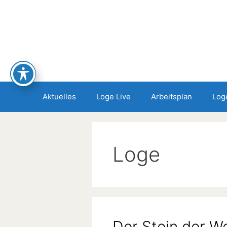
Zum
Inhalt
springen
Aktuelles
Loge Live
Arbeitsplan
Log
Loge
Der Stein der W