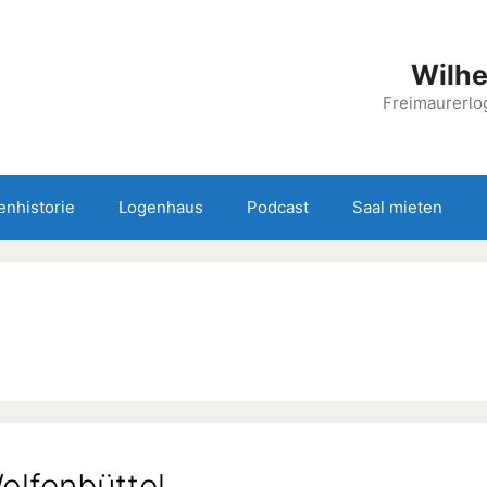
Wilhe
Freimaurerlog
enhistorie
Logenhaus
Podcast
Saal mieten
olfenbüttel