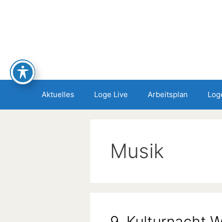
Zum
Inhalt
springen
Aktuelles
Loge Live
Arbeitsplan
Log
Musik
9. Kulturnacht W