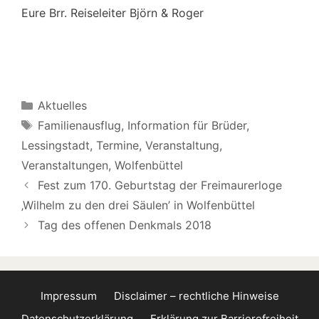
Eure Brr. Reiseleiter Björn & Roger
Kategorien
Aktuelles
Schlagwörter
Familienausflug
,
Information für Brüder
,
Lessingstadt
,
Termine
,
Veranstaltung
,
Veranstaltungen
,
Wolfenbüttel
Fest zum 170. Geburtstag der Freimaurerloge
‚Wilhelm zu den drei Säulen’ in Wolfenbüttel
Tag des offenen Denkmals 2018
Impressum
Disclaimer – rechtliche Hinweise
Datenschutzerklärung
Erklärung zur Barrierefreiheit